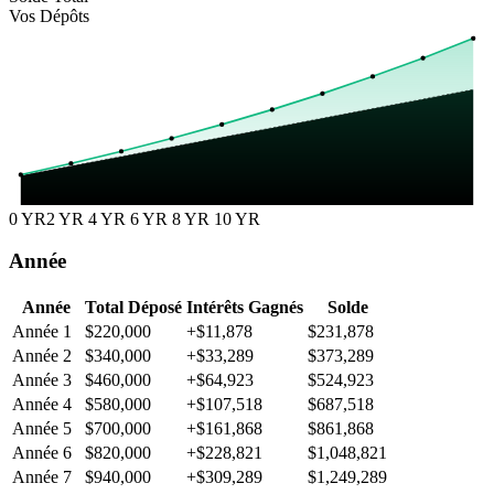
Vos Dépôts
0 YR
2 YR
4 YR
6 YR
8 YR
10 YR
Année
Année
Total Déposé
Intérêts Gagnés
Solde
Année 1
$220,000
+$11,878
$231,878
Année 2
$340,000
+$33,289
$373,289
Année 3
$460,000
+$64,923
$524,923
Année 4
$580,000
+$107,518
$687,518
Année 5
$700,000
+$161,868
$861,868
Année 6
$820,000
+$228,821
$1,048,821
Année 7
$940,000
+$309,289
$1,249,289