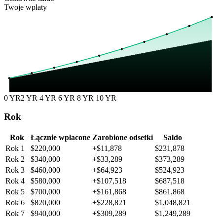
Twoje wpłaty
0 YR
2 YR
4 YR
6 YR
8 YR
10 YR
Rok
Rok
Łącznie wpłacone
Zarobione odsetki
Saldo
Rok 1
$220,000
+$11,878
$231,878
Rok 2
$340,000
+$33,289
$373,289
Rok 3
$460,000
+$64,923
$524,923
Rok 4
$580,000
+$107,518
$687,518
Rok 5
$700,000
+$161,868
$861,868
Rok 6
$820,000
+$228,821
$1,048,821
Rok 7
$940,000
+$309,289
$1,249,289