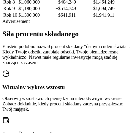
Rok 8
$1,060,000
+$404,249
$1,464,249
Rok 9
$1,180,000
+$514,749
$1,694,749
Rok 10
$1,300,000
+$641,911
$1,941,911
Advertisement
Siła procentu składanego
Einstein podobno nazwał procent składany "ósmym cudem świata".
Kiedy Twoje odsetki zarabiają odsetki, Twoje pieniądze rosną
wykładniczo. Nawet małe regularne inwestycje mogą stać się
znaczące z czasem.
Wizualny wykres wzrostu
Obserwuj wzrost swoich pieniędzy na interaktywnym wykresie.
Zobacz dokładnie, kiedy procent składany zaczyna przyspieszać
Twój majątek.