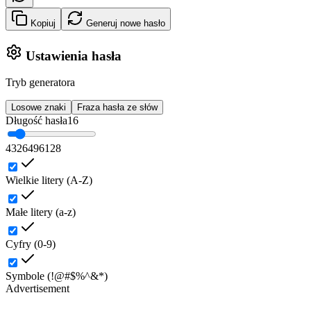
Kopiuj
Generuj nowe hasło
Ustawienia hasła
Tryb generatora
Losowe znaki
Fraza hasła ze słów
Długość hasła
16
4
32
64
96
128
Wielkie litery (A-Z)
Małe litery (a-z)
Cyfry (0-9)
Symbole (!@#$%^&*)
Advertisement