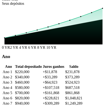
Seus depósitos
0 YR
2 YR
4 YR
6 YR
8 YR
10 YR
Ano
Ano
Total depositado
Juros ganhos
Saldo
Ano 1
$220,000
+$11,878
$231,878
Ano 2
$340,000
+$33,289
$373,289
Ano 3
$460,000
+$64,923
$524,923
Ano 4
$580,000
+$107,518
$687,518
Ano 5
$700,000
+$161,868
$861,868
Ano 6
$820,000
+$228,821
$1,048,821
Ano 7
$940,000
+$309,289
$1,249,289