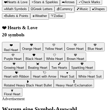
❤️
Hearts & Love
⭐
Stars & Sparkles
➡️
Arrows
✓
Check Marks
∞
Math Symbols
Ω
Greek Letters
💰
Currency
🎵
Music
●
Shapes
•
Bullets & Points
☀️
Weather
♈
Zodiac
❤️
Hearts & Love
20 symbols
❤️
🧡
💛
💚
💙
Orange Heart
Yellow Heart
Green Heart
Blue Heart
Red Heart
💜
🖤
🤍
🤎
Purple Heart
Black Heart
White Heart
Brown Heart
💗
💓
💕
💖
Growing Heart
Beating Heart
Two Hearts
Sparkling Heart
💝
💘
♥
♡
Heart with Ribbon
Heart with Arrow
Heart Suit
White Heart Suit
❥
❣
Rotated Heavy Black Heart Bullet
Heavy Heart Exclamation
❦
Floral Heart
Advertisement
Warum eine Symbol-Auswahl