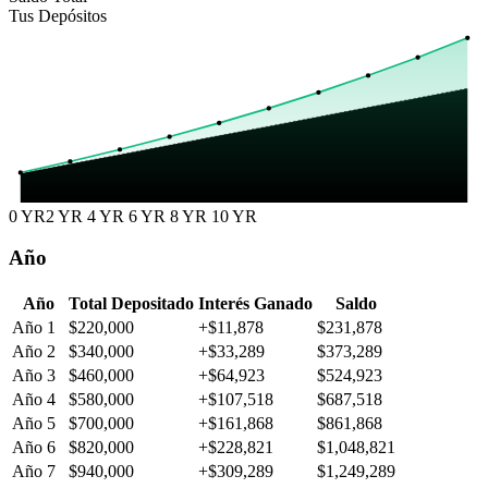
Tus Depósitos
0 YR
2 YR
4 YR
6 YR
8 YR
10 YR
Año
Año
Total Depositado
Interés Ganado
Saldo
Año 1
$220,000
+$11,878
$231,878
Año 2
$340,000
+$33,289
$373,289
Año 3
$460,000
+$64,923
$524,923
Año 4
$580,000
+$107,518
$687,518
Año 5
$700,000
+$161,868
$861,868
Año 6
$820,000
+$228,821
$1,048,821
Año 7
$940,000
+$309,289
$1,249,289