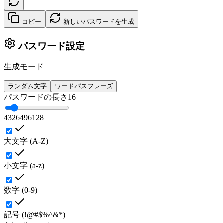
コピー
新しいパスワードを生成
パスワード設定
生成モード
ランダム文字
ワードパスフレーズ
パスワードの長さ
16
4
32
64
96
128
大文字 (A-Z)
小文字 (a-z)
数字 (0-9)
記号 (!@#$%^&*)