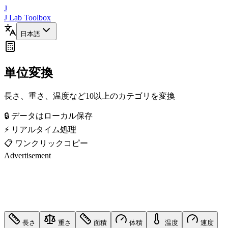
J
J Lab Toolbox
日本語
単位変換
長さ、重さ、温度など10以上のカテゴリを変換
🔒 データはローカル保存
⚡ リアルタイム処理
📋 ワンクリックコピー
Advertisement
長さ
重さ
面積
体積
温度
速度