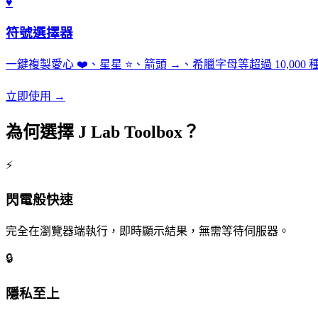
♥
符號選擇器
一鍵複製愛心 ❤️、星星 ⭐、箭頭 →、希臘字母等超過 10,0
立即使用 →
為何選擇 J Lab Toolbox？
⚡
閃電般快速
完全在瀏覽器端執行，即時顯示結果，無需等待伺服器。
🔒
隱私至上