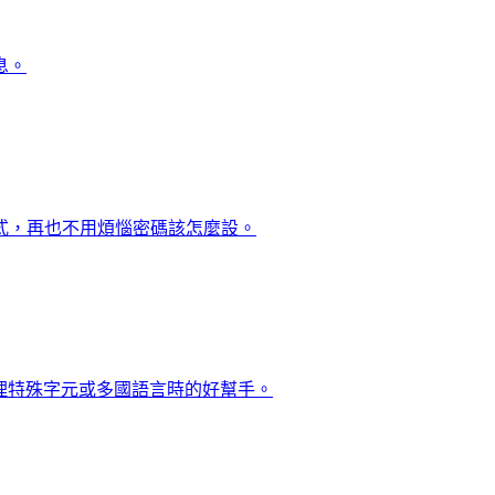
息。
式，再也不用煩惱密碼該怎麼設。
格式。處理特殊字元或多國語言時的好幫手。