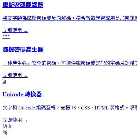
摩斯密碼翻譯器
將文字轉為摩斯密碼或反向解碼，適合教育學習或創意加密訊
立即使用 →
***
隨機密碼產生器
一秒產生強力安全的密碼。可選傳統密碼或好記的密碼片語模
立即使用 →
\u
Unicode 轉換器
文字與 Unicode 編碼互轉，支援 JS、CSS、HTML 等
立即使用 →
Unit
新