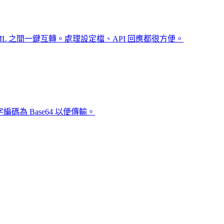
OML 之間一鍵互轉。處理設定檔、API 回應都很方便。
字編碼為 Base64 以便傳輸。