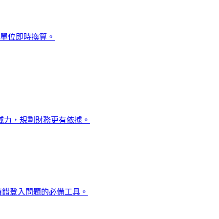
千種單位即時換算。
威力，規劃財務更有依據。
期時間。偵錯登入問題的必備工具。