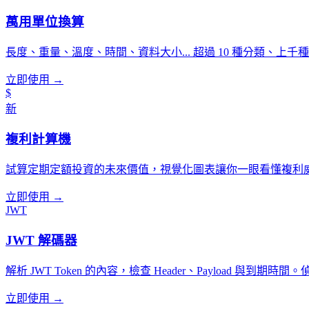
萬用單位換算
長度、重量、溫度、時間、資料大小... 超過 10 種分類、上
立即使用 →
$
新
複利計算機
試算定期定額投資的未來價值，視覺化圖表讓你一眼看懂複利
立即使用 →
JWT
JWT 解碼器
解析 JWT Token 的內容，檢查 Header、Payload 與到
立即使用 →