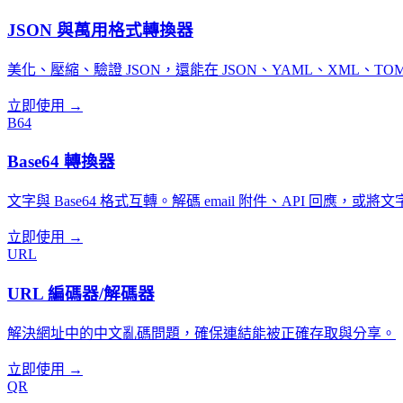
JSON 與萬用格式轉換器
美化、壓縮、驗證 JSON，還能在 JSON、YAML、XML、T
立即使用 →
B64
Base64 轉換器
文字與 Base64 格式互轉。解碼 email 附件、API 回應，或將文
立即使用 →
URL
URL 編碼器/解碼器
解決網址中的中文亂碼問題，確保連結能被正確存取與分享。
立即使用 →
QR